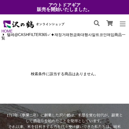
アウトドアギア
販売を開始いたしました。
HOME
텔레@CASHFILTER365✓⯌재정거래현금화대행사알트코인매입商品一
覧
検索条件に該当する商品はありません。
1717年（享保二年）に創業した沢の鶴は、米屋を営む初代が、副業と
して酒造りを始めたことを発祥としています。
それ以来、米を目利きする力を代々受け継いできた私たちは、純米