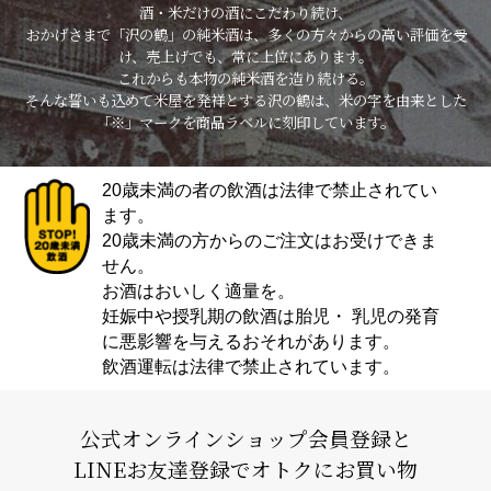
酒・米だけの酒にこだわり続け、
おかげさまで「沢の鶴」の純米酒は、多くの方々からの高い評価を受
け、売上げでも、常に上位にあります。
これからも本物の純米酒を造り続ける。
そんな誓いも込めて米屋を発祥とする沢の鶴は、米の字を由来とした
「※」マークを商品ラベルに刻印しています。
20歳未満の者の飲酒は法律で禁止されてい
ます。
20歳未満の方からのご注文はお受けできま
せん。
お酒はおいしく適量を。
妊娠中や授乳期の飲酒は胎児・ 乳児の発育
に悪影響を与えるおそれがあります。
飲酒運転は法律で禁止されています。
公式オンラインショップ会員登録と
LINEお友達登録でオトクにお買い物