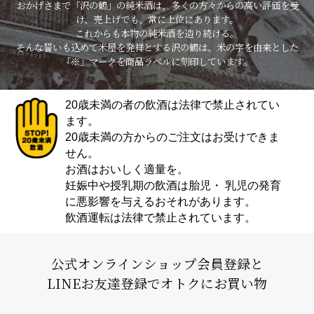
おかげさまで「沢の鶴」の純米酒は、多くの方々からの高い評価を受
け、売上げでも、常に上位にあります。
これからも本物の純米酒を造り続ける。
そんな誓いも込めて米屋を発祥とする沢の鶴は、米の字を由来とした
「※」マークを商品ラベルに刻印しています。
20歳未満の者の飲酒は法律で禁止されてい
ます。
20歳未満の方からのご注文はお受けできま
せん。
お酒はおいしく適量を。
妊娠中や授乳期の飲酒は胎児・ 乳児の発育
に悪影響を与えるおそれがあります。
飲酒運転は法律で禁止されています。
公式オンラインショップ会員登録と
LINEお友達登録でオトクにお買い物