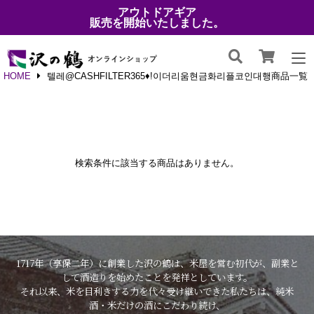
アウトドアギア
販売を開始いたしました。
HOME
텔레@CASHFILTER365♦ǃ이더리움현금화리플코인대행商品一覧
検索条件に該当する商品はありません。
1717年（享保二年）に創業した沢の鶴は、米屋を営む初代が、副業と
して酒造りを始めたことを発祥としています。
それ以来、米を目利きする力を代々受け継いできた私たちは、純米
酒・米だけの酒にこだわり続け、