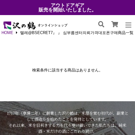
アウトドアギア
販売を開始いたしました。
HOME
텔레@BSECRET7』 』 심부름센터의뢰가격대포폰구매商品一覧
検索条件に該当する商品はありません。
1717年（享保二年）に創業した沢の鶴は、米屋を営む初代が、副業と
して酒造りを始めたことを発祥としています。
それ以来、米を目利きする力を代々受け継いできた私たちは、純米
酒・米だけの酒にこだわり続け、