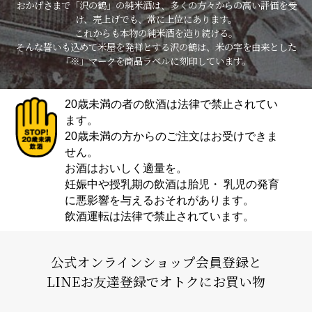
おかげさまで「沢の鶴」の純米酒は、多くの方々からの高い評価を受
け、売上げでも、常に上位にあります。
これからも本物の純米酒を造り続ける。
そんな誓いも込めて米屋を発祥とする沢の鶴は、米の字を由来とした
「※」マークを商品ラベルに刻印しています。
20歳未満の者の飲酒は法律で禁止されてい
ます。
20歳未満の方からのご注文はお受けできま
せん。
お酒はおいしく適量を。
妊娠中や授乳期の飲酒は胎児・ 乳児の発育
に悪影響を与えるおそれがあります。
飲酒運転は法律で禁止されています。
公式オンラインショップ会員登録と
LINEお友達登録でオトクにお買い物