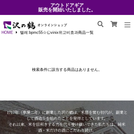
アウトドアギア
販売を開始いたしました。
HOME
텔레:bpmc55☆㉡vinix위고비효과商品一覧
検索条件に該当する商品はありません。
1717年（享保二年）に創業した沢の鶴は、米屋を営む初代が、副業と
して酒造りを始めたことを発祥としています。
それ以来、米を目利きする力を代々受け継いできた私たちは、純米
酒・米だけの酒にこだわり続け、