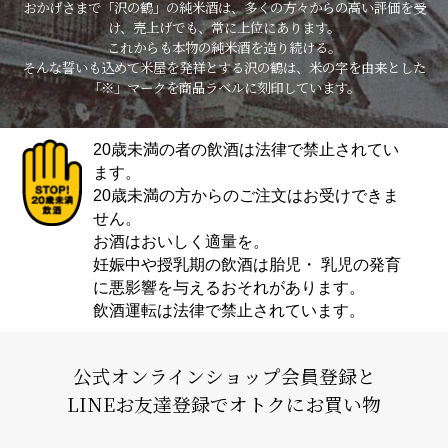
おかげさまで「沢の鶴」の純米酒は、多くの方々からの高い評価を受
け、売上げでも、常に上位にあります。
これからも本物の純米酒を造り続ける。
そんな誓いも込めて米屋を発祥とする沢の鶴は、米の字を由来とした
「※」マークを商品ラベルに刻印しています。
20歳未満の者の飲酒は法律で禁止されてい
ます。
20歳未満の方からのご注文はお受けできま
せん。
お酒はおいしく適量を。
妊娠中や授乳期の飲酒は胎児・ 乳児の発育
に悪影響を与えるおそれがあります。
飲酒運転は法律で禁止されています。
公式オンラインショップ会員登録と
LINEお友達登録でオトクにお買い物