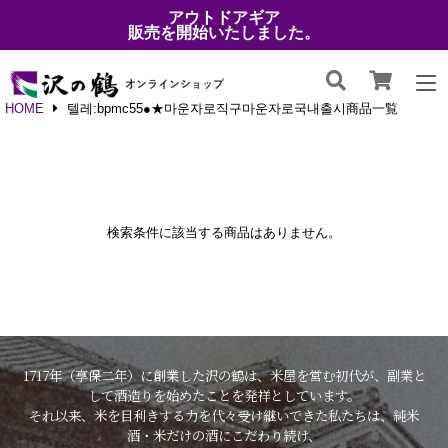
アウトドアギア
販売を開始いたしました。
HOME
텔레:bpmc55●★마운자로직구마운자로국내출시商品一覧
検索条件に該当する商品はありません。
1717年（享保二年）に創業した沢の鶴は、米屋を営む初代が、副業と
して酒造りを始めたことを発祥としています。
それ以来、米を目利きする力を代々受け継いできた私たちは、純米
酒・米だけの酒にこだわり続け、