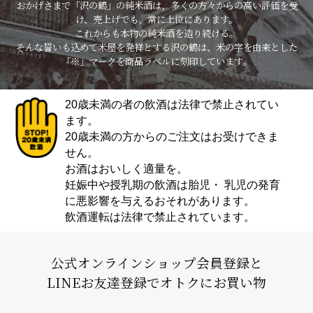
おかげさまで「沢の鶴」の純米酒は、多くの方々からの高い評価を受
け、売上げでも、常に上位にあります。
これからも本物の純米酒を造り続ける。
そんな誓いも込めて米屋を発祥とする沢の鶴は、米の字を由来とした
「※」マークを商品ラベルに刻印しています。
20歳未満の者の飲酒は法律で禁止されてい
ます。
20歳未満の方からのご注文はお受けできま
せん。
お酒はおいしく適量を。
妊娠中や授乳期の飲酒は胎児・ 乳児の発育
に悪影響を与えるおそれがあります。
飲酒運転は法律で禁止されています。
公式オンラインショップ会員登録と
LINEお友達登録でオトクにお買い物