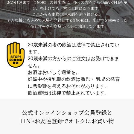
おかげさまで「沢の鶴」の純米酒は、多くの方々からの高い評価を受
け、売上げでも、常に上位にあります。
これからも本物の純米酒を造り続ける。
そんな誓いも込めて米屋を発祥とする沢の鶴は、米の字を由来とした
「※」マークを商品ラベルに刻印しています。
20歳未満の者の飲酒は法律で禁止されてい
ます。
20歳未満の方からのご注文はお受けできま
せん。
お酒はおいしく適量を。
妊娠中や授乳期の飲酒は胎児・ 乳児の発育
に悪影響を与えるおそれがあります。
飲酒運転は法律で禁止されています。
公式オンラインショップ会員登録と
LINEお友達登録でオトクにお買い物