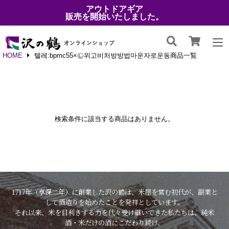
アウトドアギア
販売を開始いたしました。
HOME
텔레:bpmc55×㉡위고비처방방법마운자로운동商品一覧
検索条件に該当する商品はありません。
1717年（享保二年）に創業した沢の鶴は、米屋を営む初代が、副業と
して酒造りを始めたことを発祥としています。
それ以来、米を目利きする力を代々受け継いできた私たちは、純米
酒・米だけの酒にこだわり続け、