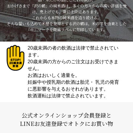
おかげさまで「沢の鶴」の純米酒は、多くの方々からの高い評価を受
け、売上げでも、常に上位にあります。
これからも本物の純米酒を造り続ける。
そんな誓いも込めて米屋を発祥とする沢の鶴は、米の字を由来とした
「※」マークを商品ラベルに刻印しています。
20歳未満の者の飲酒は法律で禁止されてい
ます。
20歳未満の方からのご注文はお受けできま
せん。
お酒はおいしく適量を。
妊娠中や授乳期の飲酒は胎児・ 乳児の発育
に悪影響を与えるおそれがあります。
飲酒運転は法律で禁止されています。
公式オンラインショップ会員登録と
LINEお友達登録でオトクにお買い物