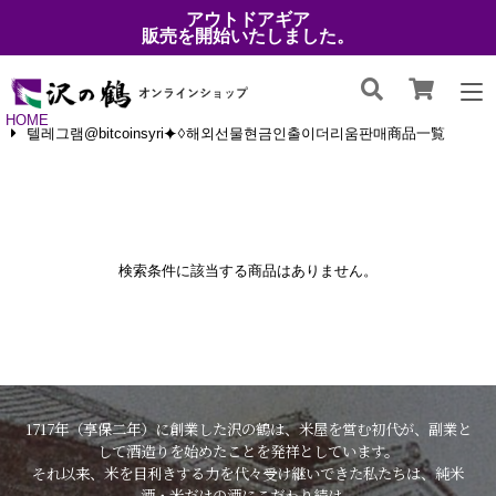
アウトドアギア
販売を開始いたしました。
HOME
텔레그램@bitcoinsyri⯌♢해외선물현금인출이더리움판매商品一覧
検索条件に該当する商品はありません。
1717年（享保二年）に創業した沢の鶴は、米屋を営む初代が、副業と
して酒造りを始めたことを発祥としています。
それ以来、米を目利きする力を代々受け継いできた私たちは、純米
酒・米だけの酒にこだわり続け、