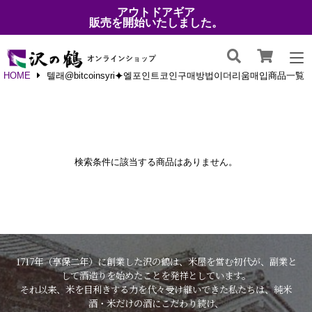
アウトドアギア
販売を開始いたしました。
HOME
텔래@bitcoinsyri⯌엘포인트코인구매방법이더리움매입商品一覧
検索条件に該当する商品はありません。
1717年（享保二年）に創業した沢の鶴は、米屋を営む初代が、副業と
して酒造りを始めたことを発祥としています。
それ以来、米を目利きする力を代々受け継いできた私たちは、純米
酒・米だけの酒にこだわり続け、