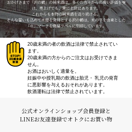
おかげさまで「沢の鶴」の純米酒は、多くの方々からの高い評価を受
け、売上げでも、常に上位にあります。
これからも本物の純米酒を造り続ける。
そんな誓いも込めて米屋を発祥とする沢の鶴は、米の字を由来とした
「※」マークを商品ラベルに刻印しています。
20歳未満の者の飲酒は法律で禁止されてい
ます。
20歳未満の方からのご注文はお受けできま
せん。
お酒はおいしく適量を。
妊娠中や授乳期の飲酒は胎児・ 乳児の発育
に悪影響を与えるおそれがあります。
飲酒運転は法律で禁止されています。
公式オンラインショップ会員登録と
LINEお友達登録でオトクにお買い物