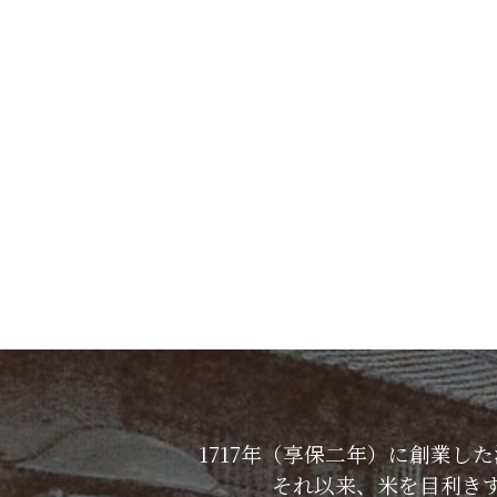
1717年（享保二年）に創業
それ以来、米を目利き