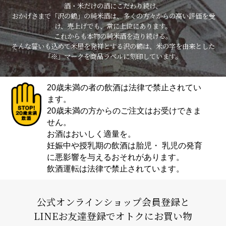
酒・米だけの酒にこだわり続け、
おかげさまで「沢の鶴」の純米酒は、多くの方々からの高い評価を受
け、売上げでも、常に上位にあります。
これからも本物の純米酒を造り続ける。
そんな誓いも込めて米屋を発祥とする沢の鶴は、米の字を由来とした
「※」マークを商品ラベルに刻印しています。
20歳未満の者の飲酒は法律で禁止されてい
ます。
20歳未満の方からのご注文はお受けできま
せん。
お酒はおいしく適量を。
妊娠中や授乳期の飲酒は胎児・ 乳児の発育
に悪影響を与えるおそれがあります。
飲酒運転は法律で禁止されています。
公式オンラインショップ会員登録と
LINEお友達登録でオトクにお買い物