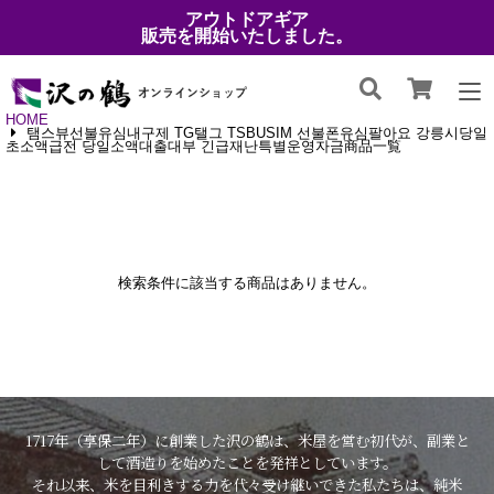
アウトドアギア
販売を開始いたしました。
HOME
탬스뷰선불유심내구제 TG탤그 TSBUSIM 선불폰유심팔아요 강릉시당일
초소액급전 당일소액대출대부 긴급재난특별운영자금商品一覧
検索条件に該当する商品はありません。
1717年（享保二年）に創業した沢の鶴は、米屋を営む初代が、副業と
して酒造りを始めたことを発祥としています。
それ以来、米を目利きする力を代々受け継いできた私たちは、純米