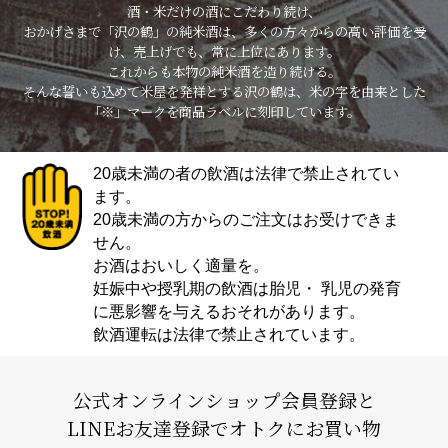
酒・米だけの酒にこだわり続け、
おかげさまで「沢の鶴」の純米酒は、多くの方々からの高い評価を受
け、売上げでも、常に上位にあります。
これからも本物の純米酒を造り続ける。
そんな誓いも込めて米屋を発祥とする沢の鶴は、米の字を由来とした
「※」マークを商品ラベルに刻印しています。
20歳未満の者の飲酒は法律で禁止されてい
ます。
20歳未満の方からのご注文はお受けできま
せん。
お酒はおいしく適量を。
妊娠中や授乳期の飲酒は胎児・ 乳児の発育
に悪影響を与えるおそれがあります。
飲酒運転は法律で禁止されています。
公式オンラインショップ会員登録と
LINEお友達登録でオトクにお買い物