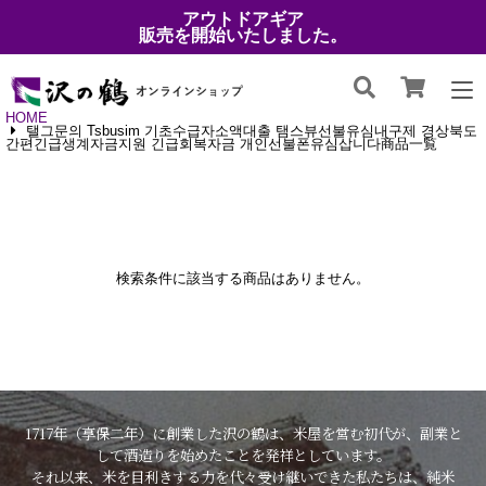
アウトドアギア
販売を開始いたしました。
HOME
탤그문의 Tsbusim 기초수급자소액대출 탬스뷰선불유심내구제 경상북도
간편긴급생계자금지원 긴급회복자금 개인선불폰유심삽니다商品一覧
検索条件に該当する商品はありません。
1717年（享保二年）に創業した沢の鶴は、米屋を営む初代が、副業と
して酒造りを始めたことを発祥としています。
それ以来、米を目利きする力を代々受け継いできた私たちは、純米