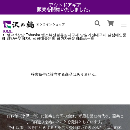
アウトドアギア
販売を開始いたしました。
HOME
탤ㄹH상담 Tsbusim 탬스뷰선불유심내구제 당일가전내구제 달심매입문
의 영양군무직자비상금대출문의 급한자금문의商品一覧
検索条件に該当する商品はありません。
1717年（享保二年）に創業した沢の鶴は、米屋を営む初代が、副業と
して酒造りを始めたことを発祥としています。
それ以来、米を目利きする力を代々受け継いできた私たちは、純米