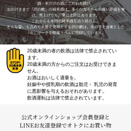
酒・米だけの酒にこだわり続け、
おかげさまで「沢の鶴」の純米酒は、多くの方々からの高い評価を受
け、売上げでも、常に上位にあります。
これからも本物の純米酒を造り続ける。
そんな誓いも込めて米屋を発祥とする沢の鶴は、米の字を由来とした
「※」マークを商品ラベルに刻印しています。
20歳未満の者の飲酒は法律で禁止されてい
ます。
20歳未満の方からのご注文はお受けできま
せん。
お酒はおいしく適量を。
妊娠中や授乳期の飲酒は胎児・ 乳児の発育
に悪影響を与えるおそれがあります。
飲酒運転は法律で禁止されています。
公式オンラインショップ会員登録と
LINEお友達登録でオトクにお買い物