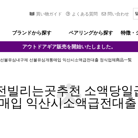
買い物ガイド
よくある質問
問い合わせ
ブランドから探す
ペアリングから探す
特徴・
アウトドアギア
販売を開始いたしました。
바넌피선불유심내구제 선불유심개통매입 익산시소액급전대출 정식업체商品一覧
i 급전빌리는곳추천 소액당
매입 익산시소액급전대출