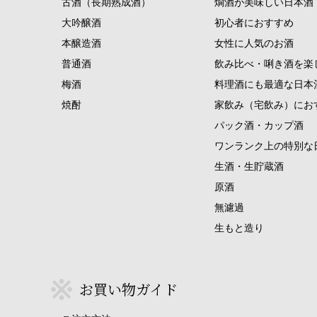
古酒（長期熟成酒）
燗酒が美味しい日本酒
大吟醸酒
初心者におすすめ
本醸造酒
女性に人気のお酒
普通酒
飲み比べ・唎き酒を楽
梅酒
料理酒にも最適な日本
焼酎
家飲み（宅飲み）にお
パック酒・カップ酒
ワンランク上の特別な
生酒・生貯蔵酒
原酒
無濾過
生もと造り
お買い物ガイド