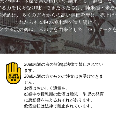
した沢の鶴は、米屋を営む初代が、副業として酒造りを
する力を代々受け継いできた私たちは、純米酒・米だ
純米酒は、多くの方々からの高い評価を受け、売上げ
これからも本物の純米酒を造り続ける。
とする沢の鶴は、米の字を由来とした「※」マーク
20歳未満の者の飲酒は法律で禁止されてい
ます。
20歳未満の方からのご注文はお受けできま
せん。
お酒はおいしく適量を。
妊娠中や授乳期の飲酒は胎児・ 乳児の発育
に悪影響を与えるおそれがあります。
飲酒運転は法律で禁止されています。