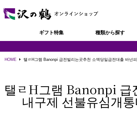
ギフト特集
種類から探す
HOME
탤ㄹH그램 Banonpi 급전빌리는곳추천 소액당일급전대출 
탤ㄹH그램 Banonp
내구제 선불유심개통