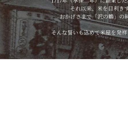
1717年（享保二年）に創業
それ以来、米を目利き
おかげさまで「沢の鶴」の
そんな誓いも込めて米屋を発祥