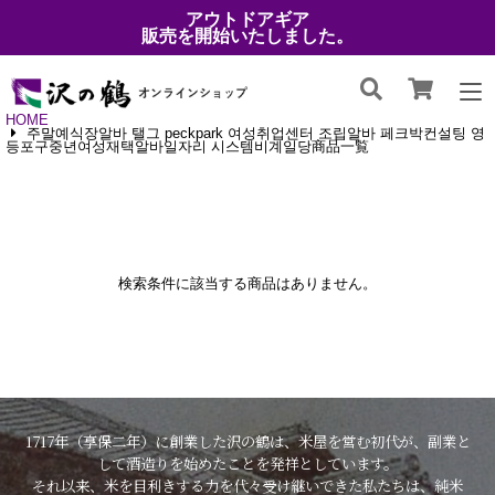
アウトドアギア
販売を開始いたしました。
HOME
주말예식장알바 탤그 peckpark 여성취업센터 조립알바 페크박컨설팅 영
등포구중년여성재택알바일자리 시스템비계일당商品一覧
検索条件に該当する商品はありません。
1717年（享保二年）に創業した沢の鶴は、米屋を営む初代が、副業と
して酒造りを始めたことを発祥としています。
それ以来、米を目利きする力を代々受け継いできた私たちは、純米