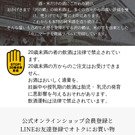
酒・米だけの酒にこだわり続け、
おかげさまで「沢の鶴」の純米酒は、多くの方々からの高い評価を受
け、売上げでも、常に上位にあります。
これからも本物の純米酒を造り続ける。
そんな誓いも込めて米屋を発祥とする沢の鶴は、米の字を由来とした
「※」マークを商品ラベルに刻印しています。
20歳未満の者の飲酒は法律で禁止されてい
ます。
20歳未満の方からのご注文はお受けできま
せん。
お酒はおいしく適量を。
妊娠中や授乳期の飲酒は胎児・ 乳児の発育
に悪影響を与えるおそれがあります。
飲酒運転は法律で禁止されています。
公式オンラインショップ会員登録と
LINEお友達登録でオトクにお買い物