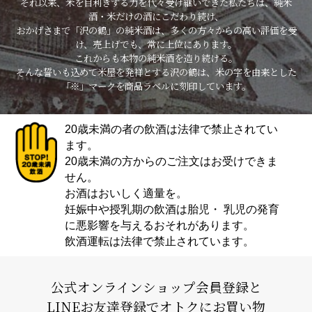
それ以来、米を目利きする力を代々受け継いできた私たちは、純米
酒・米だけの酒にこだわり続け、
おかげさまで「沢の鶴」の純米酒は、多くの方々からの高い評価を受
け、売上げでも、常に上位にあります。
これからも本物の純米酒を造り続ける。
そんな誓いも込めて米屋を発祥とする沢の鶴は、米の字を由来とした
「※」マークを商品ラベルに刻印しています。
20歳未満の者の飲酒は法律で禁止されてい
ます。
20歳未満の方からのご注文はお受けできま
せん。
お酒はおいしく適量を。
妊娠中や授乳期の飲酒は胎児・ 乳児の発育
に悪影響を与えるおそれがあります。
飲酒運転は法律で禁止されています。
公式オンラインショップ会員登録と
LINEお友達登録でオトクにお買い物