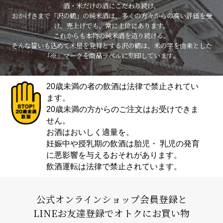
酒・米だけの酒にこだわり続け、
おかげさまで「沢の鶴」の純米酒は、多くの方々からの高い評価を受
け、売上げでも、常に上位にあります。
これからも本物の純米酒を造り続ける。
そんな誓いも込めて米屋を発祥とする沢の鶴は、米の字を由来とした
「※」マークを商品ラベルに刻印しています。
20歳未満の者の飲酒は法律で禁止されてい
ます。
20歳未満の方からのご注文はお受けできま
せん。
お酒はおいしく適量を。
妊娠中や授乳期の飲酒は胎児・ 乳児の発育
に悪影響を与えるおそれがあります。
飲酒運転は法律で禁止されています。
公式オンラインショップ会員登録と
LINEお友達登録でオトクにお買い物