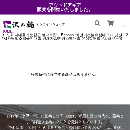
アウトドアギア
販売を開始いたしました。
HOME
연체자대출가능한곳 탤ㄹH문의 Banonpi 바넌피선불유심내구제 광진구2
4시간당일소액급전대출 연체자20만원소액대출 유심칩매입문의商品一覧
検索条件に該当する商品はありません。
1717年（享保二年）に創業した沢の鶴は、米屋を営む初代が、副業と
して酒造りを始めたことを発祥としています。
それ以来、米を目利きする力を代々受け継いできた私たちは、純米