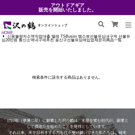
アウトドアギア
販売を開始いたしました。
HOME
신용불량자소액작업대출 탤레 TSBusim 탬스뷰선불유심내구제 선불유
심20만원 통신소액내구제추천 용산구선불유심매입업체문의商品一覧
検索条件に該当する商品はありません。
1717年（享保二年）に創業した沢の鶴は、米屋を営む初代が、副業と
して酒造りを始めたことを発祥としています。
それ以来、米を目利きする力を代々受け継いできた私たちは、純米