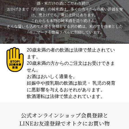
酒・米だけの酒にこだわり続け、
おかげさまで「沢の鶴」の純米酒は、多くの方々からの高い評価を受
け、売上げでも、常に上位にあります。
これからも本物の純米酒を造り続ける。
そんな誓いも込めて米屋を発祥とする沢の鶴は、米の字を由来とした
「※」マークを商品ラベルに刻印しています。
20歳未満の者の飲酒は法律で禁止されてい
ます。
20歳未満の方からのご注文はお受けできま
せん。
お酒はおいしく適量を。
妊娠中や授乳期の飲酒は胎児・ 乳児の発育
に悪影響を与えるおそれがあります。
飲酒運転は法律で禁止されています。
公式オンラインショップ会員登録と
LINEお友達登録でオトクにお買い物