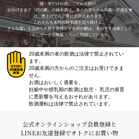
酒・米だけの酒にこだわり続け、
おかげさまで「沢の鶴」の純米酒は、多くの方々からの高い評価を受
け、売上げでも、常に上位にあります。
これからも本物の純米酒を造り続ける。
そんな誓いも込めて米屋を発祥とする沢の鶴は、米の字を由来とした
「※」マークを商品ラベルに刻印しています。
20歳未満の者の飲酒は法律で禁止されてい
ます。
20歳未満の方からのご注文はお受けできま
せん。
お酒はおいしく適量を。
妊娠中や授乳期の飲酒は胎児・ 乳児の発育
に悪影響を与えるおそれがあります。
飲酒運転は法律で禁止されています。
公式オンラインショップ会員登録と
LINEお友達登録でオトクにお買い物