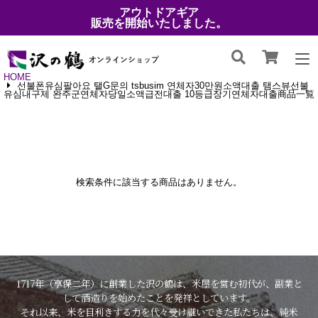
アウトドアギア
販売を開始いたしました。
HOME
선불폰유심팔아요 탤G문의 tsbusim 연체자30만원소액대출 탬스뷰선불
유심내구제 완주군연체자당일소액급전대출 10등급장기연체자대출商品一覧
検索条件に該当する商品はありません。
1717年（享保二年）に創業した沢の鶴は、米屋を営む初代が、副業と
して酒造りを始めたことを発祥としています。
それ以来、米を目利きする力を代々受け継いできた私たちは、純米