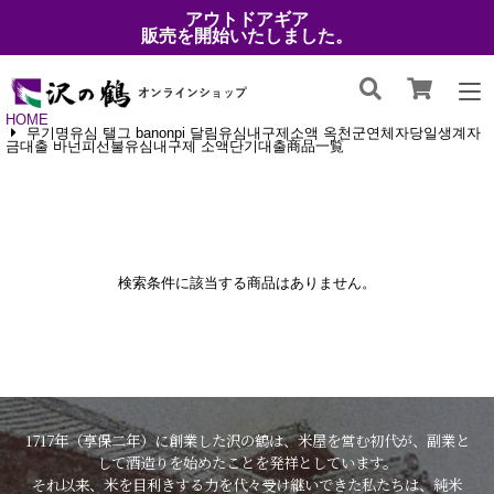
アウトドアギア
販売を開始いたしました。
HOME
무기명유심 탤그 banonpi 달림유심내구제소액 옥천군연체자당일생계자
금대출 바넌피선불유심내구제 소액단기대출商品一覧
検索条件に該当する商品はありません。
1717年（享保二年）に創業した沢の鶴は、米屋を営む初代が、副業と
して酒造りを始めたことを発祥としています。
それ以来、米を目利きする力を代々受け継いできた私たちは、純米