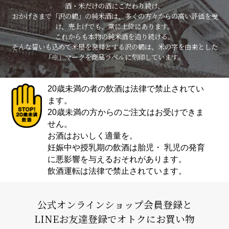
酒・米だけの酒にこだわり続け、
おかげさまで「沢の鶴」の純米酒は、多くの方々からの高い評価を受
け、売上げでも、常に上位にあります。
これからも本物の純米酒を造り続ける。
そんな誓いも込めて米屋を発祥とする沢の鶴は、米の字を由来とした
「※」マークを商品ラベルに刻印しています。
20歳未満の者の飲酒は法律で禁止されてい
ます。
20歳未満の方からのご注文はお受けできま
せん。
お酒はおいしく適量を。
妊娠中や授乳期の飲酒は胎児・ 乳児の発育
に悪影響を与えるおそれがあります。
飲酒運転は法律で禁止されています。
公式オンラインショップ会員登録と
LINEお友達登録でオトクにお買い物