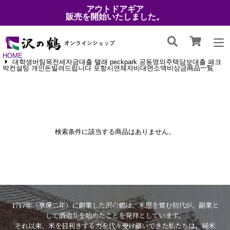
アウトドアギア
販売を開始いたしました。
HOME
대학생버팀목전세자금대출 탤래 peckpark 공동명의주택담보대출 페크
박컨설팅 개인돈빌려드립니다 포항시연체자비대면소액비상금商品一覧
検索条件に該当する商品はありません。
1717年（享保二年）に創業した沢の鶴は、米屋を営む初代が、副業と
して酒造りを始めたことを発祥としています。
それ以来、米を目利きする力を代々受け継いできた私たちは、純米