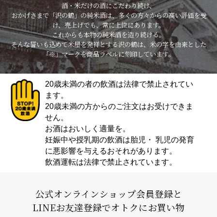
酒・米だけの酒にこだわり続け、
おかげさまで「沢の鶴」の純米酒は、多くの方々からの高い評価を受
け、売上げでも、常に上位にあります。
これからも本物の純米酒を造り続ける。
そんな誓いも込めて米屋を発祥とする沢の鶴は、米の字を由来とした
「※」マークを商品ラベルに刻印しています。
20歳未満の者の飲酒は法律で禁止されてい
ます。
20歳未満の方からのご注文はお受けできま
せん。
お酒はおいしく適量を。
妊娠中や授乳期の飲酒は胎児・ 乳児の発育
に悪影響を与えるおそれがあります。
飲酒運転は法律で禁止されています。
公式オンラインショップ会員登録と
LINEお友達登録でオトクにお買い物