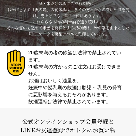
酒・米だけの酒にこだわり続け、
おかげさまで「沢の鶴」の純米酒は、多くの方々からの高い評価を受
け、売上げでも、常に上位にあります。
これからも本物の純米酒を造り続ける。
そんな誓いも込めて米屋を発祥とする沢の鶴は、米の字を由来とした
「※」マークを商品ラベルに刻印しています。
20歳未満の者の飲酒は法律で禁止されてい
ます。
20歳未満の方からのご注文はお受けできま
せん。
お酒はおいしく適量を。
妊娠中や授乳期の飲酒は胎児・ 乳児の発育
に悪影響を与えるおそれがあります。
飲酒運転は法律で禁止されています。
公式オンラインショップ会員登録と
LINEお友達登録でオトクにお買い物