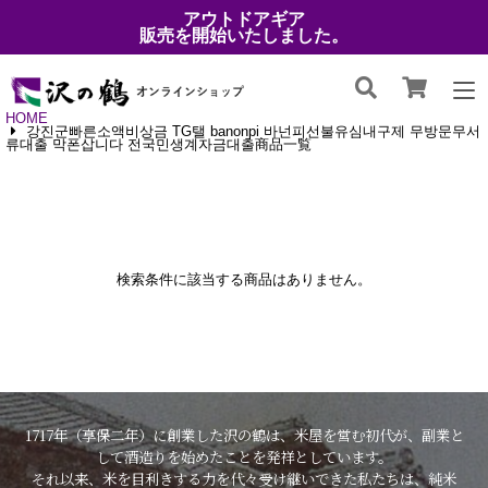
アウトドアギア
販売を開始いたしました。
HOME
강진군빠른소액비상금 TG탤 banonpi 바넌피선불유심내구제 무방문무서
류대출 막폰삽니다 전국민생계자금대출商品一覧
検索条件に該当する商品はありません。
1717年（享保二年）に創業した沢の鶴は、米屋を営む初代が、副業と
して酒造りを始めたことを発祥としています。
それ以来、米を目利きする力を代々受け継いできた私たちは、純米