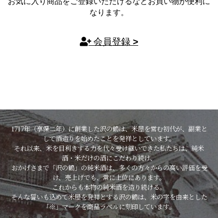
お気に入り商品をご登録いただけるなどお買い物が便利に
なります。
会員登録
1717年（享保二年）に創業した沢の鶴は、米屋を営む初代が、副業と
して酒造りを始めたことを発祥としています。
それ以来、米を目利きする力を代々受け継いできた私たちは、純米
酒・米だけの酒にこだわり続け、
おかげさまで「沢の鶴」の純米酒は、多くの方々からの高い評価を受
け、売上げでも、常に上位にあります。
これからも本物の純米酒を造り続ける。
そんな誓いも込めて米屋を発祥とする沢の鶴は、米の字を由来とした
「※」マークを商品ラベルに刻印しています。