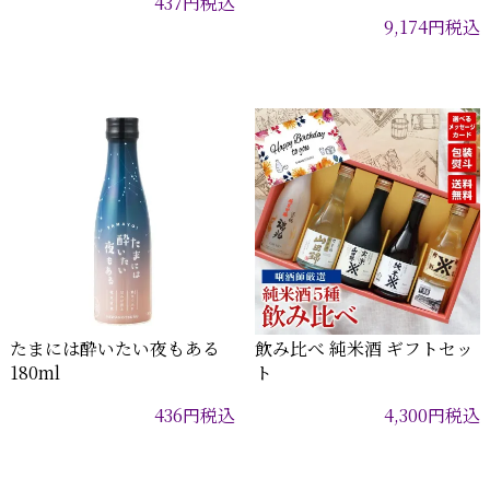
437
円
税込
9,174
円
税込
たまには酔いたい夜もある
飲み比べ 純米酒 ギフトセッ
180ml
ト
436
円
税込
4,300
円
税込