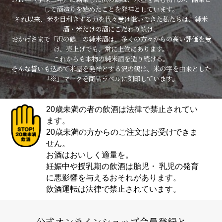
して酒造りを始めたことを発祥としています。
それ以来、米を目利きする力を代々受け継いできた私たちは、純米
酒・米だけの酒にこだわり続け、
おかげさまで「沢の鶴」の純米酒は、多くの方々からの高い評価を受
け、売上げでも、常に上位にあります。
これからも本物の純米酒を造り続ける。
そんな誓いも込めて米屋を発祥とする沢の鶴は、米の字を由来とした
「※」マークを商品ラベルに刻印しています。
20歳未満の者の飲酒は法律で禁止されてい
ます。
20歳未満の方からのご注文はお受けできま
せん。
お酒はおいしく適量を。
妊娠中や授乳期の飲酒は胎児・ 乳児の発育
に悪影響を与えるおそれがあります。
飲酒運転は法律で禁止されています。
公式オンラインショップ会員登録と