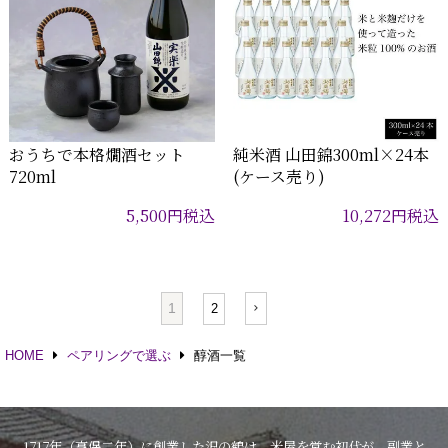
おうちで本格燗酒セット
純米酒 山田錦300ml×24本
720ml
(ケース売り)
5,500
円
税込
10,272
円
税込
1
2
HOME
ペアリングで選ぶ
醇酒一覧
1717年（享保二年）に創業した沢の鶴は、米屋を営む初代が、副業と