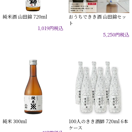
純米酒 山田錦 720ml
おうちできき酒 山田錦セッ
ト
1,019
円
税込
5,250
円
税込
純米 300ml
100人のきき酒師 720ml 6本
ケース