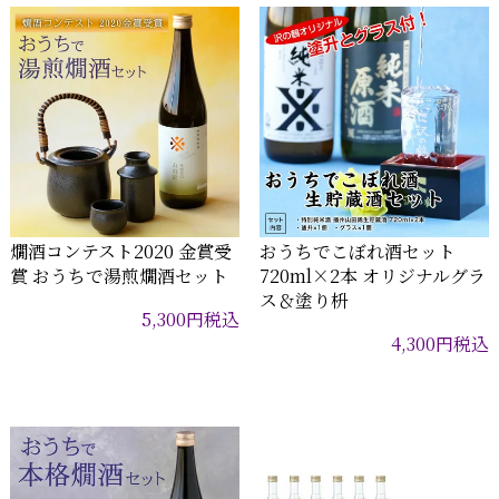
燗酒コンテスト2020 金賞受
おうちでこぼれ酒セット
賞 おうちで湯煎燗酒セット
720ml×2本 オリジナルグラ
ス＆塗り枡
5,300
円
税込
4,300
円
税込