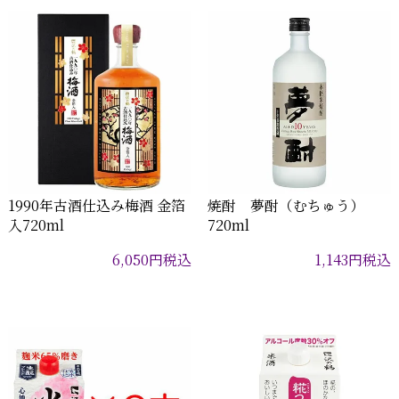
1990年古酒仕込み梅酒 金箔
焼酎 夢酎（むちゅう）
入720ml
720ml
6,050
円
税込
1,143
円
税込