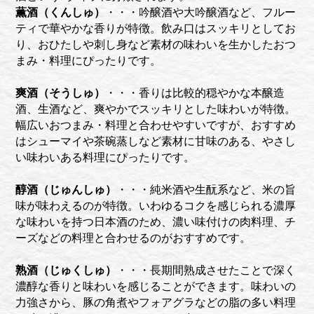
薫酒（くんしゅ）
・・・吟醸酒や大吟醸酒など、フルー
ティで華やかな香りが特徴。飲み口はスッキリとしてお
り、おひたしや刺し身など素材の味わいを生かしたおつ
まみ・料理にぴったりです。
爽酒（そうしゅ）
・・・香りは比較的穏やかな本醸造
酒、生酒など、爽やかでスッキリとした味わいが特徴。
幅広いおつまみ・料理と合わせやすいですが、おすすめ
はシューマイや茶碗蒸しなど素材に甘味のある、やさし
い味わいある料理にぴったりです。
醇酒（じゅんしゅ）
・・・純米酒や生酛系など、米の旨
味が味わえるのが特徴。いわゆるコクを感じられる濃厚
な味わいを持つ日本酒のため、濃い味付けの肉料理、チ
ーズなどの料理と合わせるのがおすすめです。
熟酒（じゅくしゅ）
・・・長期間熟成させたことで深く
濃醇な香りと味わいを感じることができます。味わいの
力強さから、豚の角煮やフォアグラなどの脂の多い料理