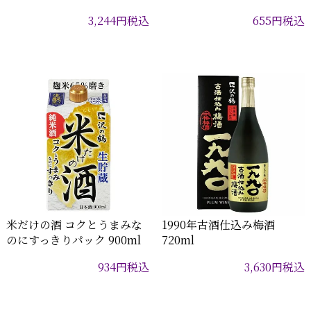
3,244
円
税込
655
円
税込
米だけの酒 コクとうまみな
1990年古酒仕込み梅酒
のにすっきりパック 900ml
720ml
934
円
税込
3,630
円
税込