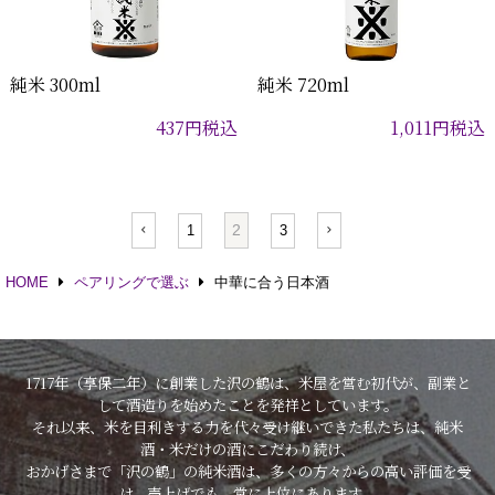
純米 300ml
純米 720ml
437
円
税込
1,011
円
税込
2
1
3
HOME
ペアリングで選ぶ
中華に合う日本酒
1717年（享保二年）に創業した沢の鶴は、米屋を営む初代が、副業と
して酒造りを始めたことを発祥としています。
それ以来、米を目利きする力を代々受け継いできた私たちは、純米
酒・米だけの酒にこだわり続け、
おかげさまで「沢の鶴」の純米酒は、多くの方々からの高い評価を受
け、売上げでも、常に上位にあります。