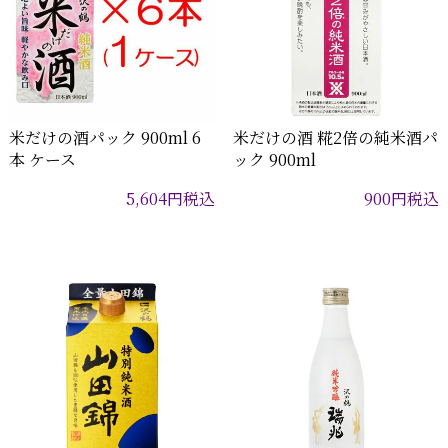
米だけの酒パック 900ml 6
米だけの酒 糀2倍の純米酒パ
本 ケース
ック 900ml
5,604
円
税込
900
円
税込